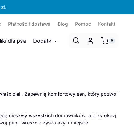
zł.
ć
Płatność i dostawa
Blog
Pomoc
Kontakt
liki dla psa
Dodatki
0
właścicieli. Zapewnią komfortowy sen, który pozwoli
będą cieszyły wszystkich domowników, a przy okazji
 pupil wreszcie zyska azyl i miejsce