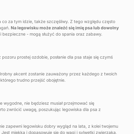
 co za tym idzie, także szczęśliwy. Z tego względu często
magań.
Na legowisku może znaleźć się imię psa lub dowolny
e i bezpieczne - mogą służyć do spania oraz zabawy.
zoru prostej ozdobie, posłanie dla psa staje się czymś
 drobny akcent zostanie zauważony przez każdego z twoich
którego trudno przejść obojętnie.
nie wygodne, nie będziesz musiał przejmować się
rto zwrócić uwagę, poszukując legowiska dla psa z
enie zapewni legowisku dobry wygląd na lata, z kolei twojemu
 Jest miękka i dopasowuje się do wagi i sylwetki zwierzaka,