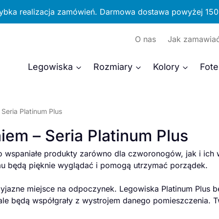
ybka realizacja zamówień. Darmowa dostawa powyżej 150 
O nas
Jak zamawia
Legowiska
Rozmiary
Kolory
Fote
 Seria Platinum Plus
iem – Seria Platinum Plus
 to wspaniałe produkty zarówno dla czworonogów, jak i ich 
mu będą pięknie wyglądać i pomogą utrzymać porządek.
rzyjazne miejsce na odpoczynek. Legowiska Platinum Plus 
 będą współgrały z wystrojem danego pomieszczenia. Twój