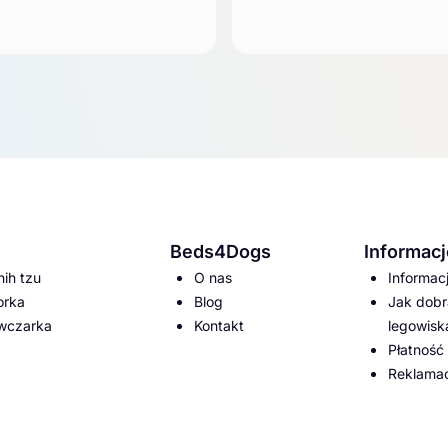
Beds4Dogs
Informacj
hih tzu
O nas
Informac
orka
Blog
Jak dobr
owczarka
Kontakt
legowisk
Płatność
Reklamac