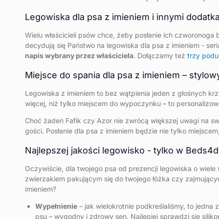
Legowiska dla psa z imieniem i innymi dodatka
Wielu właścicieli psów chce, żeby posłanie ich czworonoga 
decydują się Państwo na legowiska dla psa z imieniem - s
napis wybrany przez właściciela
. Dołączamy też
trzy podu
Miejsce do spania dla psa z imieniem – stylo
Legowiska z imieniem to bez wątpienia jeden z głośnych k
więcej, niż tylko miejscem do wypoczynku – to personalizo
Choć żaden Fafik czy Azor nie zwrócą większej uwagi na s
gości. Posłanie dla psa z imieniem będzie nie tylko miejsc
Najlepszej jakości legowisko - tylko w Beds4d
Oczywiście, dla twojego psa od prezencji legowiska o wiele 
zwierzakiem pakującym się do twojego łóżka czy zajmujący
imieniem?
Wypełnienie
– jak wielokrotnie podkreślaliśmy, to jedna
psu – wygodny i zdrowy sen. Najlepiej sprawdzi się silik