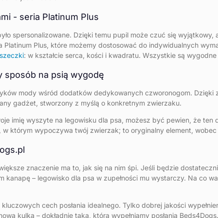
mi - seria Platinum Plus
było spersonalizowane. Dzięki temu pupil może czuć się wyjątkowy, a
eria Platinum Plus, które możemy dostosować do indywidualnych wy
szeczki
: w kształcie serca, kości i kwadratu. Wszystkie są wygodn
wy sposób na psią wygodę
rzyków mody wśród dodatków dedykowanych czworonogom. Dzięki z po
wany gadżet, stworzony z myślą o konkretnym zwierzaku.
woje imię wyszyte na legowisku dla psa, możesz być pewien, że ten
em, w którym wypoczywa twój zwierzak; to oryginalny element, wobec 
ogs.pl
większe znaczenie ma to, jak się na nim śpi. Jeśli będzie dostatecz
m kanapę – legowisko dla psa w zupełności mu wystarczy. Na co wa
 z kluczowych cech posłania idealnego. Tylko dobrej jakości wypełni
onowa kulka – dokładnie taka, którą wypełniamy posłania Beds4Dogs.