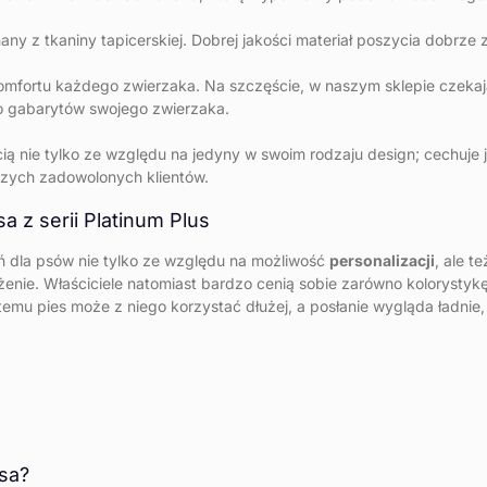
y z tkaniny tapicerskiej. Dobrej jakości materiał poszycia dobrze zn
omfortu każdego zwierzaka. Na szczęście, w naszym sklepie czekają
do gabarytów swojego zwierzaka.
ią nie tylko ze względu na jedyny w swoim rodzaju design; cechuje 
aszych zadowolonych klientów.
a z serii Platinum Plus
łań dla psów nie tylko ze względu na możliwość
personalizacji
, ale t
żenie. Właściciele natomiast bardzo cenią sobie zarówno kolorystykę
 temu pies może z niego korzystać dłużej, a posłanie wygląda ładnie
sa?